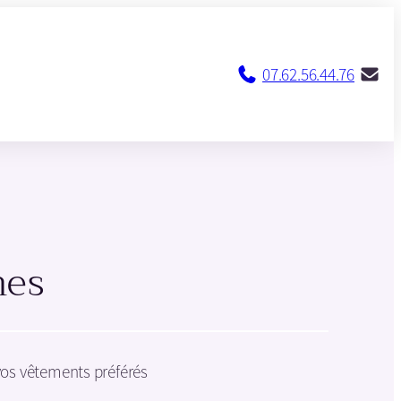
07.62.56.44.76
hes
vos vêtements préférés